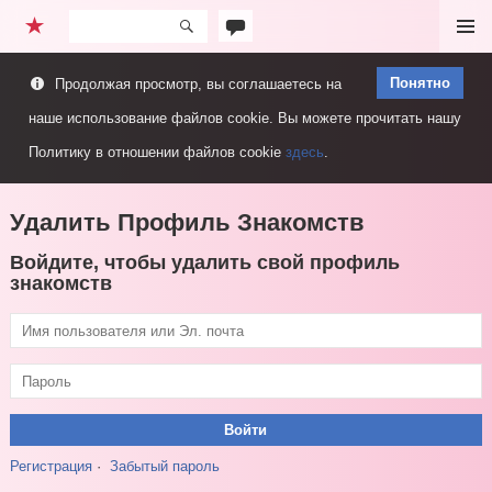
Перейти
Меню
к
Понятно
Продолжая просмотр, вы соглашаетесь на
содержимому
наше использование файлов cookie. Вы можете прочитать нашу
Политику в отношении файлов cookie
здесь
.
Удалить Профиль Знакомств
Войдите, чтобы удалить свой профиль
знакомств
Регистрация
·
Забытый пароль